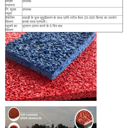
विदेशी
उपलब्ध
स्थापना
नि: शुल्क
उपलब्ध
नमूना
पैकेजिंग
लकड़ी के फूस सुदृढीकरण के साथ प्रति स्टील बैरल 25-300 किग्रा का उपयोग
विवरण
करके तरल प्रणाली।
पहुचने का
भुगतान प्राप्त करने के 5 दिन बाद
विवरण