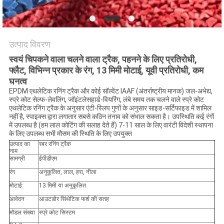
PRIVACY
POLICY
उत्पाद विवरण
स्वयं चिपकने वाला चलने वाला ट्रैक, पहनने के लिए प्रतिरोधी,
फ्लैट, विभिन्न प्रकार के रंग, 13 मिमी मोटाई, यूवी प्रतिरोधी, कम
घनत्व
EPDM एथलेटिक रनिंग ट्रैक और कोई सॉल्वेंट IAAF (अंतर्राष्ट्रीय मानक) जल-अभेद्य,
स्प्रे कोट सेल्फ-लेवलिंग, जॉइंटलेसहार्ड-वियरिंग, लंबे समय तक चलने वाले स्प्रे कोट
एथलेटिक रनिंग ट्रैक के अनुसार एंटी-स्लिप गुणों के अनुसार साइड-सर्टिफाइड में शामिल
नहीं है, स्पाइक्स द्वारा लगातार सबसे कठिन तनाव को संभाल सकता है। उपस्थिति कई रंगों
में उपलब्ध है (हम लाल कोटिंग की सलाह देते हैं) 7-11 साल के लिए वारंटी विदेशी स्थापना
के लिए उपलब्ध सभी मौसम की स्थिति के लिए उपयुक्त
उत्पाद का
रबर रनिंग ट्रैक
नाम
सामग्री
ईपीडीएम
रंग
अनुकूलित, लाल, हरा, नीला
मोटाई:
13 मिमी या अनुकूलित
आवेदन
आउटडोर सिंथेटिक फर्श की सतह
मॉडल संख्या
स्प्रे कोट सिस्टम