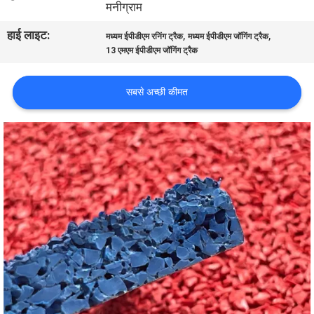
मनीग्राम
गुणवत्ता
हाई लाइट:
,
,
नियंत्रण
मध्यम ईपीडीएम रनिंग ट्रैक
मध्यम ईपीडीएम जॉगिंग ट्रैक
13 एमएम ईपीडीएम जॉगिंग ट्रैक
संपर्क
सबसे अच्छी कीमत
करें
एक
उद्धरण
का
अनुरोध
करें
साइटमैप