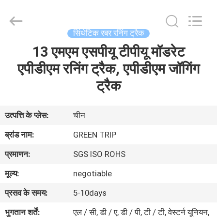
Green
trip
sports
industry
group.
सिंथेटिक रबर रनिंग ट्रैक
All
Rights
Reserved.
13 एमएम एसपीयू टीपीयू मॉडरेट
घर
एपीडीएम रनिंग ट्रैक, एपीडीएम जॉगिंग
उत्पादों
ट्रैक
हमारे
उत्पत्ति के प्लेस:
चीन
बारे
ब्रांड नाम:
GREEN TRIP
में
प्रमाणन:
SGS ISO ROHS
मूल्य:
negotiable
कारखाना
प्रसव के समय:
5-10days
भ्रमण
भुगतान शर्तें:
एल / सी, डी / ए, डी / पी, टी / टी, वेस्टर्न यूनियन,