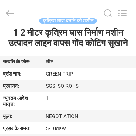
टर्फ
घास
आपूर्तिकर्ता.
Copyright
©
कृत्रिम घास बनाने की मशीन
2021
artificial-
turfgrass.com.
1 2 मीटर कृत्रिम घास निर्माण मशीन
घर
All
Rights
Reserved.
उत्पादन लाइन वापस गोंद कोटिंग सुखाने
उत्पादों
उत्पत्ति के प्लेस:
चीन
हमारे
ब्रांड नाम:
GREEN TRIP
बारे
प्रमाणन:
SGS ISO ROHS
में
न्यूनतम आदेश
1
मात्रा:
कारखाना
मूल्य:
NEGOTIATION
भ्रमण
प्रसव के समय:
5-10days