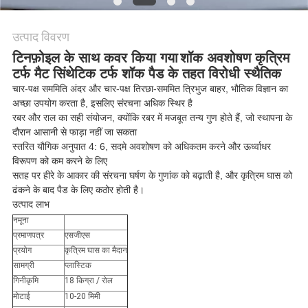
PRIVACY
उत्पाद विवरण
POLICY
टिनफ़ोइल के साथ कवर किया गया
शॉक अवशोषण कृत्रिम
टर्फ मैट सिंथेटिक टर्फ शॉक पैड के तहत विरोधी स्थैतिक
चार-पक्ष सममिति अंदर और चार-पक्ष तिरछा-सममित त्रिभुज बाहर, भौतिक विज्ञान का
अच्छा उपयोग करता है, इसलिए संरचना अधिक स्थिर है
रबर और राल का सही संयोजन, क्योंकि रबर में मजबूत तन्य गुण होते हैं, जो स्थापना के
दौरान आसानी से फाड़ा नहीं जा सकता
स्तरित यौगिक अनुपात 4: 6, सदमे अवशोषण को अधिकतम करने और ऊर्ध्वाधर
विरूपण को कम करने के लिए
सतह पर हीरे के आकार की संरचना घर्षण के गुणांक को बढ़ाती है, और कृत्रिम घास को
ढंकने के बाद पैड के लिए कठोर होती है।
उत्पाद लाभ
नमूना
प्रमाणपत्र
एसजीएस
प्रयोग
कृत्रिम घास का मैदान
सामग्री
प्लास्टिक
गिनीकृमि
18 किग्रा / रोल
मोटाई
10-20 मिमी