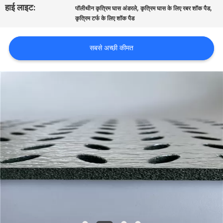
हाई लाइट:
,
,
गुणवत्ता
पॉलीथीन कृत्रिम घास अंडरले
कृत्रिम घास के लिए रबर शॉक पैड
कृत्रिम टर्फ के लिए शॉक पैड
नियंत्रण
सबसे अच्छी कीमत
संपर्क
करें
एक
उद्धरण
का
अनुरोध
करें
साइटमैप