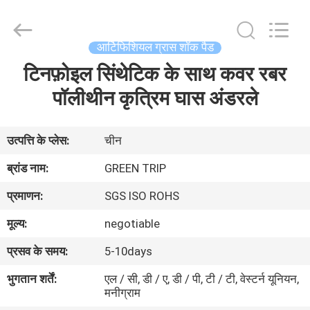
टर्फ
घास
supplier.
Copyright
©
आर्टिफिशियल ग्रास शॉक पैड
2021
-
2025
टिनफ़ोइल सिंथेटिक के साथ कवर रबर
घर
Green
trip
sports
पॉलीथीन कृत्रिम घास अंडरले
industry
group.
उत्पादों
All
Rights
Reserved.
उत्पत्ति के प्लेस:
चीन
हमारे
ब्रांड नाम:
GREEN TRIP
बारे
प्रमाणन:
SGS ISO ROHS
में
मूल्य:
negotiable
प्रसव के समय:
5-10days
कारखाना
भ्रमण
भुगतान शर्तें:
एल / सी, डी / ए, डी / पी, टी / टी, वेस्टर्न यूनियन,
मनीग्राम