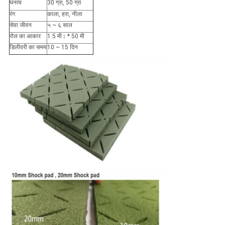
घनत्व
30 ग्रा, 50 ग्रा
रंग
काला, हरा, नीला
सेवा जीवन
५ ~ ६ साल
रोल का आकार
1.5 मी। * 50 मी
डिलीवरी का समय
10 ~ 15 दिन