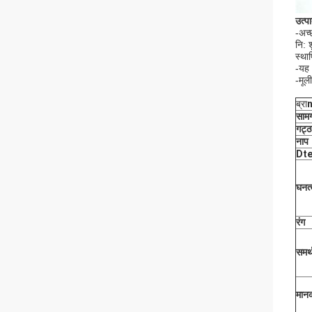
उत्प
-अच्
नि:
स्था
-यह
-मूली
ब्रा
n
सामग
गट्ठ
नाप
Dt
घनत्
रंग
समर्
मानक