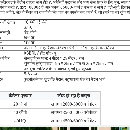
कृत्रिम टर्फ में तीन रंग एक साथ होते हैं, अमेरिकी फुटबॉल और अन्य खेल क्षेत्र के लिए भूरा, सफे
पयोग करते हैं, dxt 10000d है, और घनत्व 65000- यार्न है घास के ये लाभ हैं, एंटी-यूवी, टिका
नी, बगीचे, खेल के मैदान को सजाने के लिए घास का उपयोग कर सकते हैं, जो हमारे घर को सुंदर और 
र की ऊंचाई
10 मिमी 15 मिमी
3/16
 सामग्री
पीई, पीपी
व
65000
x
10000
थन
पीपी + नेट + एसबीआर लेटेक्स / पीपी + फ्लेस + एसबीआर लेटेक्स
XSBRL / हॉट गोंद / पु
 पैकिंग
खेल कृत्रिम घास: 4 मीटर * 25 मीटर / रोल
भूनिर्माण कृत्रिम घास: 4m * 25m / रोल या 2m * 25m / रोल
पीई बुना प्लास्टिक बैग या कागज दफ़्ती द्वारा लुढ़का
ी
5-6 साल
दन
फुटबॉल मैदान, फ़ुटबॉल मैदान, बहुआयामी खेल का मैदान आदि
कंटेनर प्रकार
लोड हो रहा है मात्रा
20 जीपी
लगभग 2000-3000 वर्गमीटर
40 जीपी
लगभग 3500-5000 वर्गमीटर
40HQ
लगभग 4500-6000 वर्गमीटर