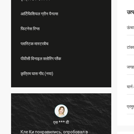
उत्
आर्टिफिशियल ग्रीन पैनल्स
ऊंचा
फिटनेस रिग्स
प्लास्टिक मास्टरबैच
टांका
पीवीसी विनाइल फ़्लोरिंग प्लैंक
जगह
कृत्रिम घास गोंद (नया)
यार्
प्रम
एस *** वी
गुलाब
е Ки понравились, опробовал в
यह पारस्परिक सहयोग लगभग 