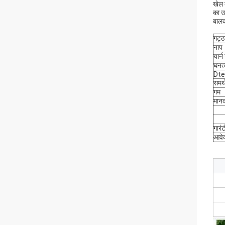
खेल 
का उ
बालक
गट्ठ
नाप
यार्न
घनत्
Dte
समर्
गम
मानक
गारंट
आवे