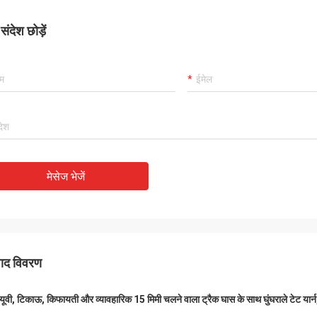
आपकी उत्पादकता, सेवा का रवैया और सहयोग की
चाहिए, उसे स्वीकार करना
ईमानदारी सभी हमें बहुत संतुष्ट करते हैं।
ंदेश छोड़ें
मेसेज भेजें
पाद विवरण
-यूवी, टिकाऊ, किफायती और व्यावहारिक 15 मिमी चलने वाला ट्रैक घास के साथ घुंघराले टेट यार्न,