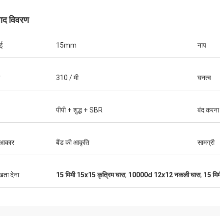
पाद विवरण
ई
15mm
नाप
310 / मी
घनत्व
पीपी + शुद्ध + SBR
बंद करना
न आकार
बैंड की आकृति
सामग्री
ुखता देना
15 मिमी 15x15 कृत्रिम घास
,
10000d 12x12 नकली घास
,
15 मिम
 का फूल
अरुण पटेल
4 वर्षों तक चलता है, और