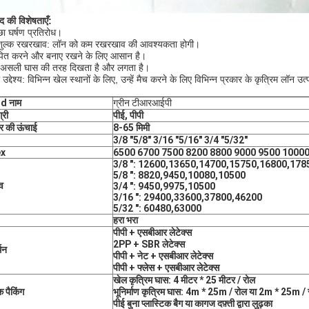
ाद की विशेषताएँ:
छा घर्षण प्रतिरोध।
 शुल्क रखरखाव: लॉन को कम रखरखाव की आवश्यकता होगी।
पित करने और बनाए रखने के लिए आसान है।
 असली घास की तरह दिखता है और लगता है।
 उद्देश्य: विभिन्न खेल स्थानों के लिए, उन्हें मैच करने के लिए विभिन्न प्रकार के कृत्रिम लॉन उत्
d नाम
ग्रीन टीआरआईपी
्री
पीई, पीपी
र की ऊंचाई
8-65 मिमी
3/8 "5/8" 3/16 "5/16" 3/4 "5/32"
ex
6500 6700 7500 8200 8800 9000 9500 1000
3/8 ": 12600,13650,14700,15750,16800,178
5/8 ": 8820,9450,10080,10500
व
3/4 ": 9450,9975,10500
3/16 ": 29400,33600,37800,46200
5/32 ": 60480,63000
हरा भरा
पीपी + एसबीआर लेटेक्स
2PP + SBR लेटेक्स
थन
पीपी + नेट + एसबीआर लेटेक्स
पीपी + फ्लेस + एसबीआर लेटेक्स
खेल कृत्रिम घास: 4 मीटर * 25 मीटर / रोल
 पैकिंग
भूनिर्माण कृत्रिम घास: 4m * 25m / रोल या 2m * 25m / 
पीई बुना प्लास्टिक बैग या कागज दफ़्ती द्वारा लुढ़का